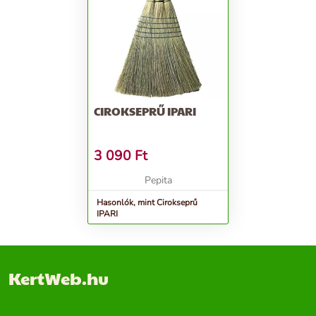
CIROKSEPRŰ IPARI
3 090
Ft
Pepita
Hasonlók, mint Cirokseprű
IPARI
KertWeb.hu