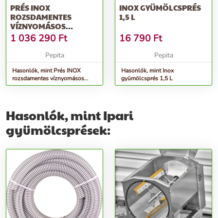
PRÉS INOX
INOX GYÜMÖLCSPRÉS
ROZSDAMENTES
1,5 L
VÍZNYOMÁSOS
HIDROPRÉS 100L-ES
1 036 290
Ft
16 790
Ft
ZOTTEL
Pepita
Pepita
Hasonlók, mint Prés INOX
Hasonlók, mint Inox
rozsdamentes víznyomásos
gyümölcsprés 1,5 L
hidroprés 100L-es Zottel
Hasonlók, mint Ipari
gyümölcsprések: