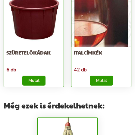
SZÜRETELŐKÁDAK
ITALCÍMKÉK
6 db
42 db
Mutat
Mutat
Még ezek is érdekelhetnek: