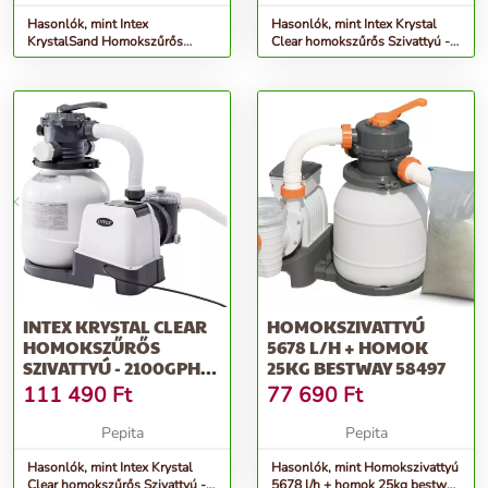
Hasonlók, mint Intex
Hasonlók, mint Intex Krystal
KrystalSand Homokszűrős
Clear homokszűrős Szivattyú -
vízforgató 2m³/h (26642)
2800GPH (26648)
INTEX KRYSTAL CLEAR
HOMOKSZIVATTYÚ
HOMOKSZŰRŐS
5678 L/H + HOMOK
SZIVATTYÚ - 2100GPH
25KG BESTWAY 58497
(26646)
111 490
Ft
77 690
Ft
Pepita
Pepita
Hasonlók, mint Intex Krystal
Hasonlók, mint Homokszivattyú
Clear homokszűrős Szivattyú -
5678 l/h + homok 25kg bestway