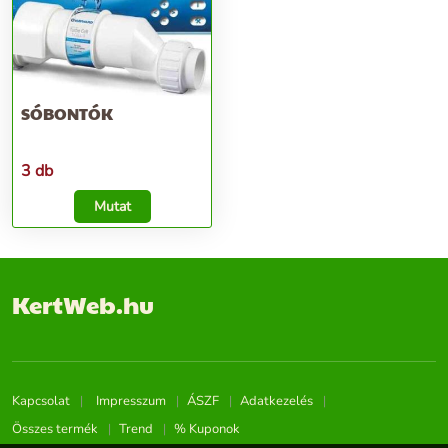
SÓBONTÓK
3 db
Mutat
KertWeb.hu
Kapcsolat
Impresszum
ÁSZF
Adatkezelés
Összes termék
Trend
% Kuponok