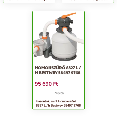
2100GPH (26646)
58497
HOMOKSZŰRŐ 8327 L /
H BESTWAY 58497 9768
95 690
Ft
Pepita
Hasonlók, mint Homokszűrő
8327 L / h Bestway 58497 9768