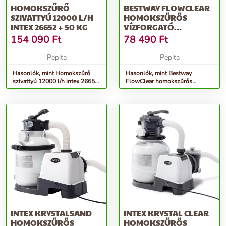
HOMOKSZŰRŐ
BESTWAY FLOWCLEAR
SZIVATTYÚ 12000 L/H
HOMOKSZŰRŐS
INTEX 26652 + 50 KG
VÍZFORGATÓ
SZIVATTYÚ
154 090
Ft
78 490
Ft
Pepita
Pepita
Hasonlók, mint Homokszűrő
Hasonlók, mint Bestway
szivattyú 12000 l/h intex 26652
FlowClear homokszűrős
+ 50 kg
vízforgató Szivattyú
INTEX KRYSTALSAND
INTEX KRYSTAL CLEAR
HOMOKSZŰRŐS
HOMOKSZŰRŐS