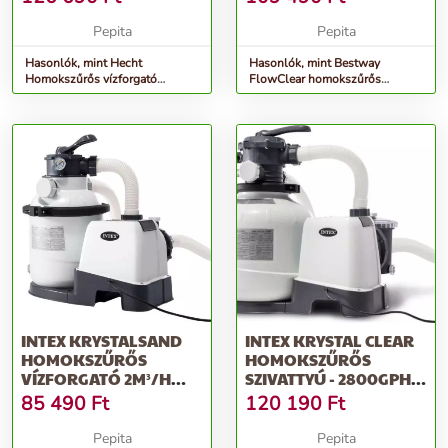
Pepita
Pepita
Hasonlók, mint Hecht
Hasonlók, mint Bestway
Homokszűrős vízforgató
FlowClear homokszűrős
előszűrővel 7,9m³/h (302016)
vízforgató szivattyú - 11355 l/h
INTEX KRYSTALSAND
INTEX KRYSTAL CLEAR
HOMOKSZŰRŐS
HOMOKSZŰRŐS
VÍZFORGATÓ 2M³/H
SZIVATTYÚ - 2800GPH
(26642)
(26648)
85 490
Ft
120 190
Ft
Pepita
Pepita