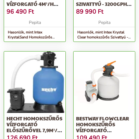
VÍZFORGATÓ 4M³/H
SZIVATTYÚ - 3200GPH
(26644)
(26652)
96 490
Ft
89 990
Ft
Pepita
Pepita
Hasonlók, mint Intex
Hasonlók, mint Intex Krystal
KrystalSand Homokszűrős
Clear homokszűrős Szivattyú -
vízforgató 4m³/h (26644)
3200GPH (26652)
HECHT HOMOKSZŰRŐS
BESTWAY FLOWCLEAR
VÍZFORGATÓ
HOMOKSZŰRŐS
ELŐSZŰRŐVEL 7,9M³/H
VÍZFORGATÓ
(302016)
SZIVATTYÚ - 11355 L/H
126 690
Ft
109 490
Ft