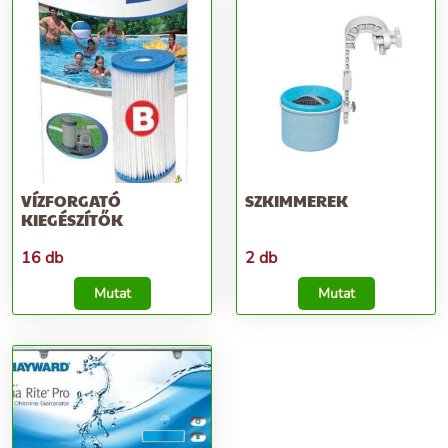
VÍZFORGATÓ
SZKIMMEREK
KIEGÉSZÍTŐK
16 db
2 db
Mutat
Mutat