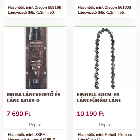
Hasonlók, mint Oregon 559166
Hasonlók, mint Oregon 561603
Láncvezető 3/8p-1.3mm 50
Láncvezető 3/8p-1.3mm 55
szemes + 2 db 91VXL lánc
szemes + 2 db 91VXL lánc
ISKRA LÁNCVEZETŐ ÉS
EINHELL 40CM-ES
LÁNC A3189-0
LÁNCFŰRÉSZ LÁNC
7 690
Ft
10 190
Ft
Pepita
Pepita
Hasonlók, mint ISKRA
Hasonlók, mint Einhell 40cm-es
láncvezető és lánc A3189-0
Láncfűrész lánc