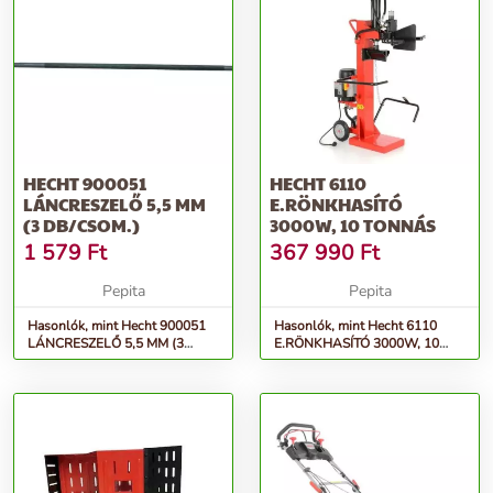
HECHT 900051
HECHT 6110
LÁNCRESZELŐ 5,5 MM
E.RÖNKHASÍTÓ
(3 DB/CSOM.)
3000W, 10 TONNÁS
1 579
Ft
367 990
Ft
Pepita
Pepita
Hasonlók, mint Hecht 900051
Hasonlók, mint Hecht 6110
LÁNCRESZELŐ 5,5 MM (3
E.RÖNKHASÍTÓ 3000W, 10
DB/CSOM.)
tonnás