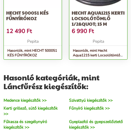
HECHT 500051 KÉS
HECHT AQUA1215 KERTI
FŰNYÍRÓKOZ
LOCSOLÓTÖMLŐ
1/2&QUOT; 15 M
12 490
Ft
6 990
Ft
Pepita
Pepita
Hasonlók, mint HECHT 500051
Hasonlók, mint Hecht
KÉS FŰNYÍRÓKOZ
Aqua1215 kerti Locsolótömlő
1/2&quot; 15 M
Hasonló kategóriák, mint
Láncfűrész kiegészítők:
Medence kiegészítők >>
Szivattyú kiegészítők >>
Kerti grillező, sütő kiegészítők
Fűnyíró kiegészítők >>
>>
Fűkasza és szegélynyíró
Gyeplazító és gyepszellőztető
kiegészítők >>
kiegészítők >>