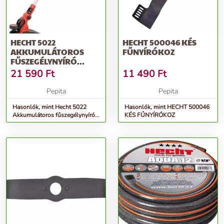
HECHT 5022
HECHT 500046 KÉS
AKKUMULÁTOROS
FŰNYÍRÓKOZ
FŰSZEGÉLYNYÍRÓ
(AKKU ÉS TÖLTŐ
21 590
Ft
11 490
Ft
NÉLKÜL)
Pepita
Pepita
Hasonlók, mint Hecht 5022
Hasonlók, mint HECHT 500046
Akkumulátoros fűszegélynyíró
KÉS FŰNYÍRÓKOZ
(Akku és töltő nélkül)