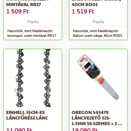
MINTÁVAL RR17
40CM RO01
1 509
Ft
1 519
Ft
Pepita
Pepita
Hasonlók, mint Madárriasztó
Hasonlók, mint Madárriasztó
korongok, szem mintával RR17
Ballon szem sárga, 40cm RO01
EINHELL 35CM-ES
OREGON 543479
LÁNCFŰRÉSZ LÁNC
LÁNCVEZETŐ 325-
1.5MM 56 SZEMES + 2 DB
21BPX LÁNC
11 090
Ft
19 090
Ft