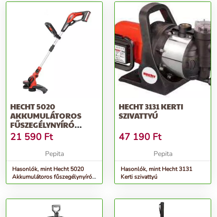
HECHT 5020
HECHT 3131 KERTI
AKKUMULÁTOROS
SZIVATTYÚ
FŰSZEGÉLYNYÍRÓ
(AKKU ÉS TÖLTŐ
21 590
Ft
47 190
Ft
NÉLKÜL)
Pepita
Pepita
Hasonlók, mint Hecht 5020
Hasonlók, mint Hecht 3131
Akkumulátoros fűszegélynyíró
Kerti szivattyú
(Akku és töltő nélkül)