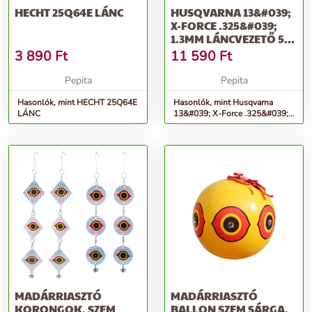
HECHT 25Q64E LÁNC
HUSQVARNA 13&#039;
X-FORCE .325&#039;
1.3MM LÁNCVEZETŐ 56
SZEM
3 890
Ft
11 590
Ft
Pepita
Pepita
Hasonlók, mint HECHT 25Q64E
Hasonlók, mint Husqvarna
LÁNC
13&#039; X-Force .325&#039;
1.3mm láncvezető 56 szem
MADÁRRIASZTÓ
MADÁRRIASZTÓ
KORONGOK, SZEM
BALLON SZEM SÁRGA,