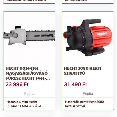
HECHT 00144161
HECHT 3080 KERTI
MAGASSÁGI ÁGVÁGÓ
SZIVATTYÚ
FŰRÉSZ HECHT 1441-
HEZ
23 996
Ft
31 490
Ft
Pepita
Pepita
Hasonlók, mint Hecht
Hasonlók, mint Hecht 3080
00144161 MAGASSÁGI
Kerti szivattyú
ÁGVÁGÓ FŰRÉSZ Hecht 1441-
HEZ