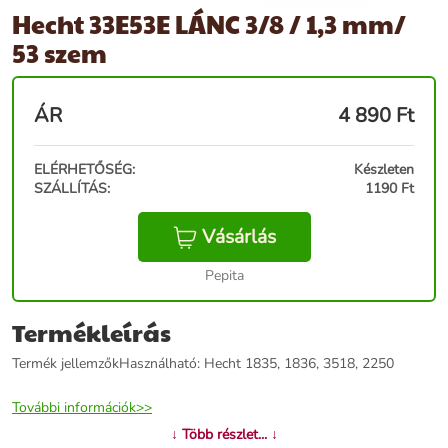
Hecht 33E53E LÁNC 3/8 / 1,3 mm/
53 szem
ÁR
4 890
Ft
ELÉRHETŐSÉG:
Készleten
SZÁLLÍTÁS:
1190 Ft
Vásárlás
Pepita
Termékleírás
Termék jellemzőkHasználható: Hecht 1835, 1836, 3518, 2250
További információk>>
↓ Több részlet... ↓