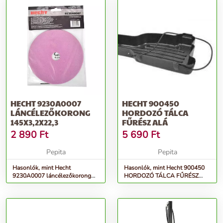
HECHT 9230A0007
HECHT 900450
LÁNCÉLEZŐKORONG
HORDOZÓ TÁLCA
145X3,2X22,3
FŰRÉSZ ALÁ
2 890
Ft
5 690
Ft
Pepita
Pepita
Hasonlók, mint Hecht
Hasonlók, mint Hecht 900450
9230A0007 láncélezőkorong
HORDOZÓ TÁLCA FŰRÉSZ
145x3,2x22,3
ALÁ