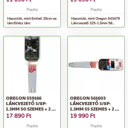
Pepita
Pepita
Hasonlók, mint Einhell 35cm-es
Hasonlók, mint Oregon 543479
láncfűrész lánc
Láncvezető 325-1.5mm 56
szemes + 2 db 21BPX lánc
OREGON 559166
OREGON 561603
LÁNCVEZETŐ 3/8P-
LÁNCVEZETŐ 3/8P-
1.3MM 50 SZEMES + 2 DB
1.3MM 55 SZEMES + 2 DB
91VXL LÁNC
91VXL LÁNC
17 890
Ft
19 990
Ft
Pepita
Pepita