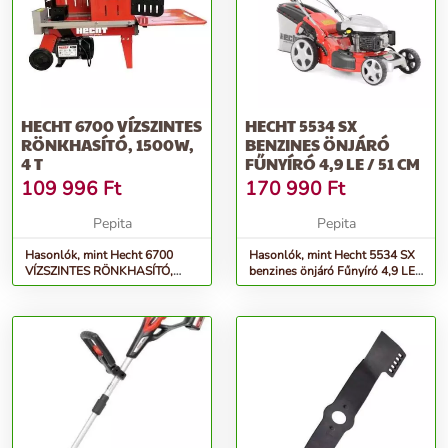
HECHT 6700 VÍZSZINTES
HECHT 5534 SX
RÖNKHASÍTÓ, 1500W,
BENZINES ÖNJÁRÓ
4 T
FŰNYÍRÓ 4,9 LE / 51 CM
109 996
Ft
170 990
Ft
Pepita
Pepita
Hasonlók, mint Hecht 6700
Hasonlók, mint Hecht 5534 SX
VÍZSZINTES RÖNKHASÍTÓ,
benzines önjáró Fűnyíró 4,9 LE /
1500W, 4 t
51 cm