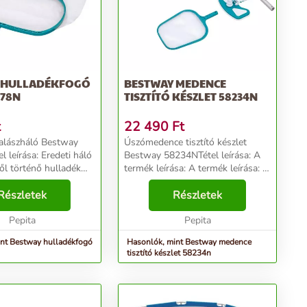
 HULLADÉKFOGÓ
BESTWAY MEDENCE
278N
TISZTÍTÓ KÉSZLET 58234N
t
22 490
Ft
alászháló Bestway
Úszómedence tisztító készlet
 leírása: Eredeti háló
Bestway 58234NTétel leírása: A
l történő hulladék
termék leírása: A termék leírása: A
a. Illeszkedik a
termék leírása: A termék leírása:
luxe alumínium
Részletek
Ha rendszeresen használja kerti
Részletek
s rúdhoz, 30 mm-es
medencéjét, akkor bizonyára sok
 átmérővel ...
Pepita
időt t...
Pepita
nt Bestway hulladékfogó
Hasonlók, mint Bestway medence
tisztító készlet 58234n