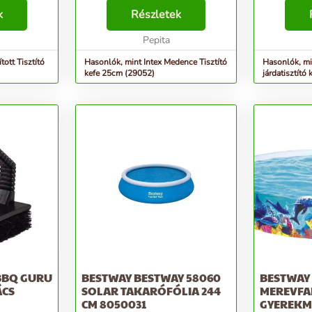
ása: A termék
minőségű anyagból készült és
burkolat la
sa: Kefe a
k
hosszú élettartammal rendelkezik,
Részletek
törmelék. A
lának
ami rendkívül megkönnyíti a
eltávolítja
mindennapjaidat. ...
Pepita
is. Ideális 
tott Tisztító
Hasonlók, mint Intex Medence Tisztító
Hasonlók, mi
kefe 25cm (29052)
járdatisztító 
 BBQ GURU
BESTWAY BESTWAY 58060
BESTWAY
ÁCS
SOLAR TAKARÓFÓLIA 244
MEREVFA
CM 8050031
GYEREKM