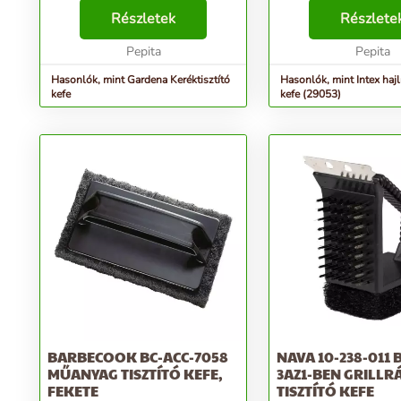
a (smart) SILENO city és (smart)
leírása: A termék leír
SILENO life fűnyírókhoz a fű és
Részletek
leírása: A termék leírá
Részlete
egyéb szennyeződések
medence aljának és fa
eltávolításához....
Pepita
tisztításához - ...
Pepita
Hasonlók, mint Gardena Keréktisztító
Hasonlók, mint Intex hajlí
kefe
kefe (29053)
BARBECOOK BC-ACC-7058
NAVA 10-238-011
MŰANYAG TISZTÍTÓ KEFE,
3AZ1-BEN GRILLR
FEKETE
TISZTÍTÓ KEFE