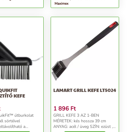
Maximex
QUIKFIT
LAMART GRILL KEFE LT5024
ZTÍTÓ KEFE
t
1 896
Ft
uikFit™ útburkolat
GRILL KEFE 3 AZ 1-BEN
él sörtéivel
MÉRETEK: kés hossza 39 cm
ltávolítható a
ANYAG: acél / üveg SZÍN: ezüst ,