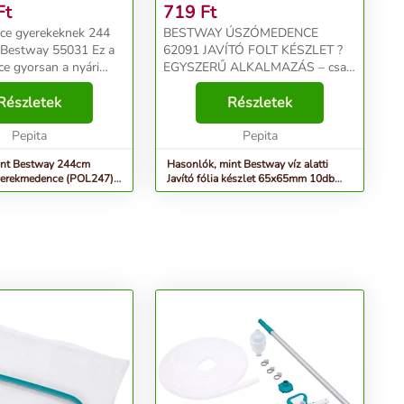
Ft
719
Ft
ce gyerekeknek 244
BESTWAY ÚSZÓMEDENCE
 Bestway 55031 Ez a
62091 JAVÍTÓ FOLT KÉSZLET ?
ce gyorsan a nyári
EGYSZERŰ ALKALMAZÁS – csak
venc helyévé és a
tisztítsa meg a felületet, és
kok központi helyévé
Részletek
ragasszon fel egy tapaszt. ?
Részletek
es grafikája biztosan
ALKALMAZÁSI SZÉLES
mek ...
Pepita
VÁLASZTÉK - vinil anyagból
Pepita
készült termékekhe...
int Bestway 244cm
Hasonlók, mint Bestway víz alatti
yerekmedence (POL247) -
Javító fólia készlet 65x65mm 10db
(8050072)