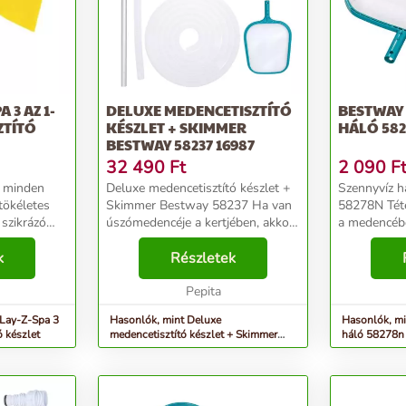
 3 AZ 1-
DELUXE MEDENCETISZTÍTÓ
BESTWAY
ZTÍTÓ
KÉSZLET + SKIMMER
HÁLÓ 58
BESTWAY 58237 16987
32 490
Ft
2 090
F
 minden
Deluxe medencetisztító készlet +
Szennyvíz h
tökéletes
Skimmer Bestway 58237 Ha van
58278N Tétel
 szikrázó
úszómedencéje a kertjében, akkor
a medencébő
éséhez! A
biztosan tudja, miről van szó.
kihalászásár
fürdő
k
Használata közben idővel
Részletek
Bestway De
lakítása
piszkossá és kellemetlenné válik.
teleszkópo
A saját kerti ú...
Pepita
csatlakozási
 Lay-Z-Spa 3
Hasonlók, mint Deluxe
Hasonlók, mi
ó készlet
medencetisztító készlet + Skimmer
háló 58278n
Bestway 58237 16987