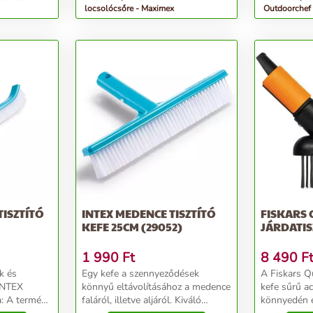
locsolócsőre - Maximex
Outdoorchef
TISZTÍTÓ
INTEX MEDENCE TISZTÍTÓ
FISKARS 
KEFE 25CM (29052)
JÁRDATIS
1 990
Ft
8 490
F
k és
Egy kefe a szennyeződések
A Fiskars Q
 INTEX
könnyű eltávolításához a medence
kefe sűrű ac
: A termék
faláról, illetve aljáról. Kiváló
könnyedén e