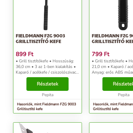
FIELDMANN FZG 9003
FIELDMANN FZG 9
GRILLTISZTÍTÓ KEFE
GRILLTISZTÍTÓ KE
899
Ft
799
Ft
• Grill tisztítókefe • Hosszúság:
• Grill tisztítókefe • 
36,0 cm • 3 az 1-ben kialakítás •
21,0 cm • Kaparó / acé
Kaparó / acélkefe / csiszolószivacs
Anyag: erős ABS műan
• Anyag: erős ABS műanyag / acél
szálak A többféleképpen
szálak A többféleképpen
Részletek
használható FZG 9012 g
Részlete
használható FZG 9003 grilltisztító
kefe a grillsütők nélk
k...
Pepita
tartozék...
Pepita
Hasonlók, mint Fieldmann FZG 9003
Hasonlók, mint Fieldma
Grilltisztító kefe
Grilltisztító kefe