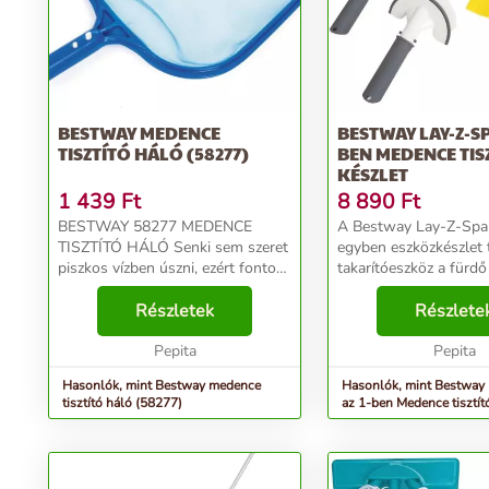
BESTWAY MEDENCE
BESTWAY LAY-Z-SPA
TISZTÍTÓ HÁLÓ (58277)
BEN MEDENCE TIS
KÉSZLET
1 439
Ft
8 890
Ft
BESTWAY 58277 MEDENCE
A Bestway Lay-Z-Spa
TISZTÍTÓ HÁLÓ Senki sem szeret
egyben eszközkészlet 
piszkos vízben úszni, ezért fontos,
takarítóeszköz a fürdő
hogy rendszeresen tisztítsa meg a
tisztaságának megőrz
medencét a törmeléktől. Mivel?
Részletek
kanál ütközője védi a 
Részlete
Természetesen kifejezetten
felületét, kör alakú kia
úszómedencék tisz...
Pepita
pedig illeszkedik a...
Pepita
Hasonlók, mint Bestway medence
Hasonlók, mint Bestway
tisztító háló (58277)
az 1-ben Medence tisztít