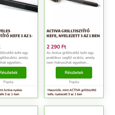
YELES
ACTIVA GRILLTISZTÍTÓ
TÍTÓ KEFE 3 AZ 1-
KEFE, NYELEZETT 3 AZ 1 BEN
t
2 290
Ft
lltisztító kefe egy
Az Activa grilltisztító kefe egy
egítőeszköz, amely
praktikus segítő eszköz, amely
hat egyetlen
nem hiányozhat egyetlen
 sem. Praktikus,
grillezőnél sem. Praktikus, hosszú
el rendelkezik, és
Részletek
nyéllel rendelkezik, és három
Részletek
iót egyesít. A durvább
funkciót egyesít. A durvább
sekre sz...
Pepita
szennyeződésekre sz...
Pepita
nt Activa nyeles
Hasonlók, mint ACTIVA grilltisztító
kefe 3 az 1-ben
kefe, nyelezett 3 az 1 ben