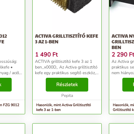
012
ACTIVA GRILLTISZTÍTÓ KEFE
ACTIVA N
FE
3 AZ 1-BEN
GRILLTISZ
BEN
1 490
Ft
2 290
F
Hosszúság:
ACTIVA grilltisztító kefe 3 az 1
Az Activa gri
lkefe •
ben_x000D_ Az Activa grilltisztító
praktikus s
yag / acél
kefe egy praktikus segítő eszköz,
nem hiányoz
amely nem hiányozhat egyetlen
grillezésnél
rilltisztító
k
grillezőnél sem. Annak ellenére,
Részletek
hosszú nyéll
ülözhetetlen
hogy nagyon kompakt a formája,
három funkc
...
Pepita
szennyeződé
nn FZG 9012
Hasonlók, mint Activa Grilltisztító
Hasonlók, mi
kefe 3 az 1-ben
Grilltisztító 