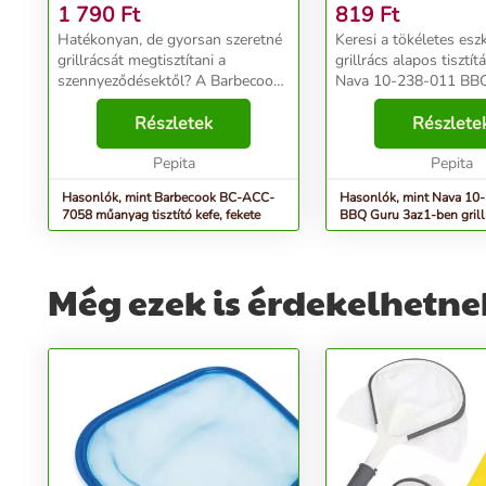
1 790
Ft
819
Ft
Hatékonyan, de gyorsan szeretné
Keresi a tökéletes esz
grillrácsát megtisztítani a
grillrács alapos tisztí
szennyeződésektől? A Barbecook
Nava 10-238-011 BB
BC-ACC-7058 műanyag tisztító
3az1-ben grillrács tisz
kefe a megoldás, amely
Részletek
elengedhetetlen segí
Részlete
egyszerűvé teszi a sütőrácsok
BBQ szerető számára, a
tisztítását, így több ideje...
Pepita
higiéniku...
Pepita
Hasonlók, mint Barbecook BC-ACC-
Hasonlók, mint Nava 10
7058 műanyag tisztító kefe, fekete
BBQ Guru 3az1-ben grillr
kefe
Még ezek is érdekelhetne