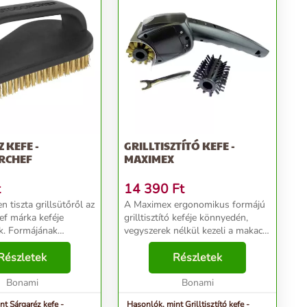
 KEFE -
GRILLTISZTÍTÓ KEFE -
RCHEF
MAXIMEX
t
14 390
Ft
n tiszta grillsütőről az
A Maximex ergonomikus formájú
f márka keféje
grilltisztító keféje könnyedén,
ának
vegyszerek nélkül kezeli a makacs
n grill belsejében
zsiradékot és a grillre tapadt,
zén- vagy gáztölcsérek
Részletek
odaégett ételmaradékokat. Négy
Részletek
oz különösen alkalmas
AA elemmel működik (külön kell
el...
Bonami
megvásáro...
Bonami
nt Sárgaréz kefe -
Hasonlók, mint Grilltisztító kefe -