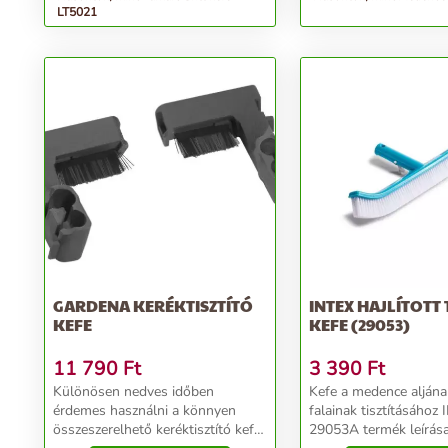
LT5021
GARDENA KERÉKTISZTÍTÓ
INTEX HAJLÍTOTT 
KEFE
KEFE (29053)
11 790
Ft
3 390
Ft
Különösen nedves időben
Kefe a medence aljána
érdemes használni a könnyen
falainak tisztításához
összeszerelhető keréktisztító kefét
29053A termék leírása