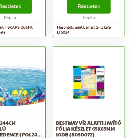
pok közötti moha és
fekete A grill kefe acél sörtékből,
 fix lemezpenge
Részletek
rozsdamentes acél kaparóból és
Részletek
 a makacsabb gyomokat
acél drótkeféből készül. A
moha és ...
Pepita
kényelmes ...
Pepita
nt FISKARS QuikFit
Hasonlók, mint Lamart Grill kefe
kefe
LT5024
 244CM
BESTWAY VÍZ ALATTI JAVÍTÓ
LÚ
FÓLIA KÉSZLET 65X65MM
EDENCE (POL247)
10DB (8050072)