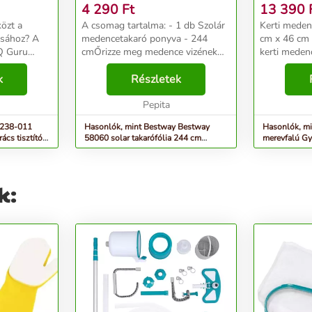
- KÉK
4 290
Ft
13 390
közt a
A csomag tartalma: - 1 db Szolár
Kerti meden
tásához? A
medencetakaró ponyva - 244
cm x 46 cm
Q Guru
cmŐrizze meg medence vizének
kerti meden
tító kefe az
hőmérsékletét! Az apró
pihenés ked
tség minden
k
légbuborékokból álló
Részletek
gyermekjáté
ki tiszta és
takaróponyvát használva tovább
válik. Érdek
marad meleg a medence vize,
Pepita
minden gyer
valamin...
-238-011
Hasonlók, mint Bestway Bestway
Hasonlók, m
ács tisztító
58060 solar takarófólia 244 cm
merevfalú G
8050031
kék
k: