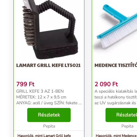
LAMART GRILL KEFE LT5021
MEDENCE TISZTÍT
799
Ft
2 090
Ft
GRILL KEFE 3 AZ 1-BEN
A speciális kialakítás 
MÉRETEK: 12 x 7 x 9,5 cm
teszi a hatékony tisztít
ANYAG: acél / üveg SZÍN: fekete A
az UV sugárzásnak és 
grill kefe acél sörtékből,
anyagoknak Könnyen k
rozsdamentes acél kaparóból és
Részletek
speciális kialakítás leh
Részlete
acél drótkeféből készül, műanyag
hatékony
nyéllel, melynek...
Pepita
Pepita
Hasonlók, mint Lamart Grill kefe
Hasonlók, mint Medence t