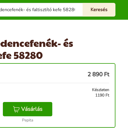
dencefenék- és
kefe 58280
2 890
Ft
Készleten
1190 Ft
Vásárlás
Pepita