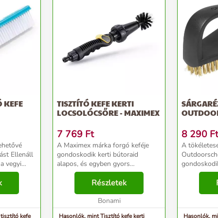
Ó KEFE
TISZTÍTÓ KEFE KERTI
SÁRGARÉZ
LOCSOLÓCSŐRE - MAXIMEX
OUTDOO
7 769
Ft
8 290
F
lehetővé
A Maximex márka forgó keféje
A tökéletese
ást Ellenáll
gondoskodik kerti bútoraid
Outdoorsche
a vegyi
alapos, és egyben gyors
gondoskodik. Formáj
eze A
karbantartásáról. Csatlakoztasd
köszönhetőe
etővé teszi a
k
egy hagyományos kerti tömlőhöz,
Részletek
található s
 tisztítást Ellenáll az UV...
és engedd a vizet folyni. A tartós
tisztításáh
sörték, a gyors forg...
Bonami
- könnyedén 
isztító kefe
Hasonlók, mint Tisztító kefe kerti
Hasonlók, mi