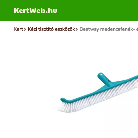
KertWeb.hu
Kert
Kézi tisztító eszközök
Bestway medencefenék- és