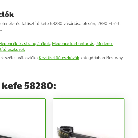
ciók
enék- és faltisztító kefe 58280 vásárlása olcsón, 2890 Ft-ért.
.
Medencék és strandjátékok
,
Medence karbantartás
,
Medence
ztító eszközök
ek széles választéka
Kézi tisztító eszközök
kategóriában Bestway
 kefe 58280: