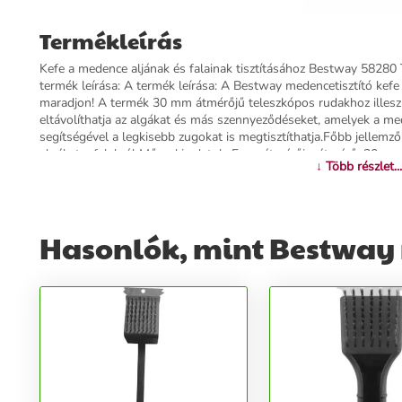
Termékleírás
Kefe a medence aljának és falainak tisztításához Bestway 58280 Té
termék leírása: A termék leírása: A Bestway medencetisztító kefe
maradjon! A termék 30 mm átmérőjű teleszkópos rudakhoz illesz
eltávolíthatja az algákat és más szennyeződéseket, amelyek a me
segítségével a legkisebb zugokat is megtisztíthatja.Főbb jellemzők:
algákat a falakról Műszaki adatok: Fuga átmérője: átmérő: 30 m
↓ Több részlet...
Kompatibilitás : rúd #58279 (nem tartozék) Csatlakozási átmérő (
jel : 58280
További információk>>
Hasonlók, mint Bestway m