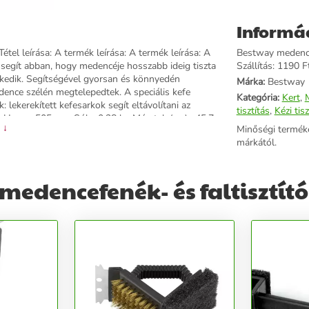
Informá
tel leírása: A termék leírása: A termék leírása: A
Bestway medencef
 segít abban, hogy medencéje hosszabb ideig tiszta
Szállítás: 1190 Ft
kedik. Segítségével gyorsan és könnyedén
Márka:
Bestway
dence szélén megtelepedtek. A speciális kefe
Kategória:
Kert
,
 lekerekített kefesarkok segít eltávolítani az
tisztítás
,
Kézi tis
m Hossz: 505 mm Súly: 0,28 kg Méretek (cm) : 45,7
 ↓
Minőségi termék
mm) : 30 Súly (kg) : 0,27 Gyártó : Bestway Gyártói
márkától.
edencefenék- és faltisztító