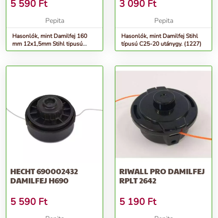
5 590
Ft
3 090
Ft
Pepita
Pepita
Hasonlók, mint Damilfej 160
Hasonlók, mint Damilfej Stihl
mm 12x1,5mm Stihl tipusú
típusú C25-20 utánygy. (1227)
3209
HECHT 690002432
RIWALL PRO DAMILFEJ
DAMILFEJ H690
RPLT 2642
5 590
Ft
5 190
Ft