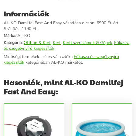
További információk>>
Információk
AL-KO Damilfej Fast And Easy vásárlása olcsón, 6990 Ft-ért.
Szállítás: 1190 Ft.
Márka:
AL-KO
Kategória:
Otthon & Kert
,
Kert
,
Kerti szerszámok & Gépek
,
Fűkasza
és szegélynyíró kiegészítők
Minőségi termékek széles választéka
Fűkasza és szegélynyíró
kiegészítők
kategóriában AL-KO márkától.
Hasonlók, mint AL-KO Damilfej
Fast And Easy: