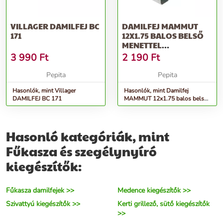
VILLAGER DAMILFEJ BC
DAMILFEJ MAMMUT
171
12X1.75 BALOS BELSŐ
MENETTEL
HUSQVARNA T-35
3 990
Ft
2 190
Ft
TIPUS...
Pepita
Pepita
Hasonlók, mint Villager
Hasonlók, mint Damilfej
DAMILFEJ BC 171
MAMMUT 12x1.75 balos belső
menettel husqvarna t-35 tipus...
Hasonló kategóriák, mint
Fűkasza és szegélynyíró
kiegészítők:
Fűkasza damilfejek >>
Medence kiegészítők >>
Szivattyú kiegészítők >>
Kerti grillező, sütő kiegészítők
>>