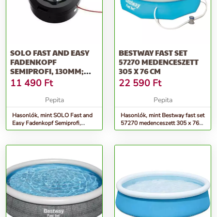
SOLO FAST AND EASY
BESTWAY FAST SET
FADENKOPF
57270 MEDENCESZETT
SEMIPROFI, 130MM;
305 X 76 CM
M10X1,25L
11 490
Ft
22 590
Ft
Pepita
Pepita
Hasonlók, mint SOLO Fast and
Hasonlók, mint Bestway fast set
Easy Fadenkopf Semiprofi,
57270 medenceszett 305 x 76
130mm; M10x1,25l
cm