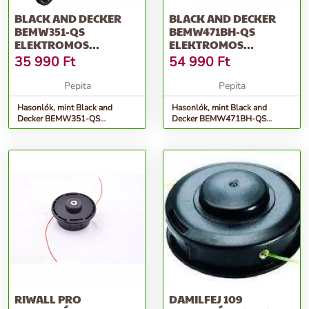
BLACK AND DECKER
BLACK AND DECKER
BEMW351-QS
BEMW471BH-QS
ELEKTROMOS
ELEKTROMOS
FŰNYÍRÓ, FEKETE-
FŰNYÍRÓ,
35 990
Ft
54 990
Ft
NARANCSSÁR...
NARANCSSÁRGA-FE...
Pepita
Pepita
Hasonlók, mint Black and
Hasonlók, mint Black and
Decker BEMW351-QS
Decker BEMW471BH-QS
Elektromos Fűnyíró, Fekete-
Elektromos Fűnyíró,
Narancssár...
Narancssárga-Fe...
RIWALL PRO
DAMILFEJ 109