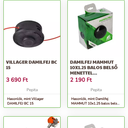
VILLAGER DAMILFEJ BC
DAMILFEJ MAMMUT
15
10X1.25 BALOS BELSŐ
MENETTEL
UTÁNGYÁRTOTT
3 690
Ft
2 190
Ft
Pepita
Pepita
Hasonlók, mint Villager
Hasonlók, mint Damilfej
DAMILFEJ BC 15
MAMMUT 10x1.25 balos belső
menettel utángyártott