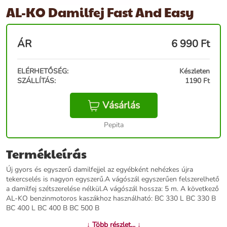
AL-KO Damilfej Fast And Easy
ÁR
6 990
Ft
ELÉRHETŐSÉG:
Készleten
SZÁLLÍTÁS:
1190 Ft
Vásárlás
Pepita
Termékleírás
Új gyors és egyszerű damilfejjel az egyébként nehézkes újra
tekercselés is nagyon egyszerű.A vágószál egyszerűen felszerelhető
a damilfej szétszerelése nélkül.A vágószál hossza: 5 m. A következő
AL-KO benzinmotoros kaszákhoz használható: BC 330 L BC 330 B
BC 400 L BC 400 B BC 500 B
↓ Több részlet... ↓