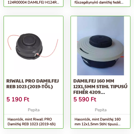
124R00004 DAMILFEJ H124R,
fűszegélynyíró damilfej fedél
H130R
(2401, 2407)
RIWALL PRO DAMILFEJ
DAMILFEJ 160 MM
REB 1023 (2019-TŐL)
12X1,5MM STIHL TIPUSÚ
FEHÉR 4209
(MEGSZŰNT!)
5 190
Ft
5 590
Ft
Pepita
Pepita
Hasonlók, mint Riwall PRO
Hasonlók, mint Damilfej 160
Damilfej REB 1023 (2019-től)
mm 12x1,5mm Stihl tipusú
fehér 4209 (Megszűnt!)