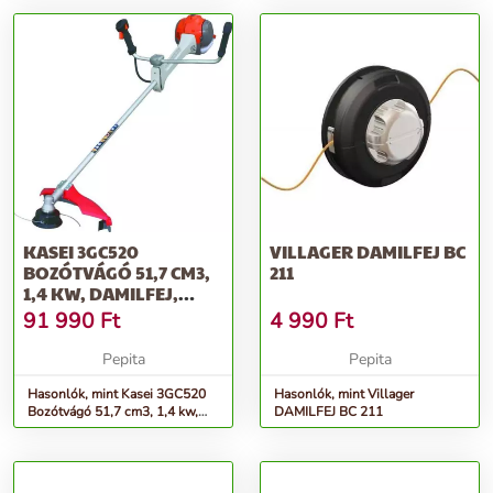
KASEI 3GC520
VILLAGER DAMILFEJ BC
BOZÓTVÁGÓ 51,7 CM3,
211
1,4 KW, DAMILFEJ,
VÁGÓTÁRCSA, VÁ...
91 990
Ft
4 990
Ft
Pepita
Pepita
Hasonlók, mint Kasei 3GC520
Hasonlók, mint Villager
Bozótvágó 51,7 cm3, 1,4 kw,
DAMILFEJ BC 211
damilfej, vágótárcsa, vá...