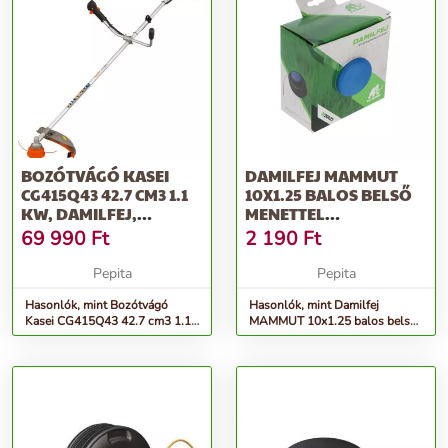
BOZÓTVÁGÓ KASEI
DAMILFEJ MAMMUT
CG415Q43 42.7 CM3 1.1
10X1.25 BALOS BELSŐ
KW, DAMILFEJ,
MENETTEL
VÁLLHEVEDER,...
HUSQVARNA T-35
69 990
Ft
2 190
Ft
TIPUS...
Pepita
Pepita
Hasonlók, mint Bozótvágó
Hasonlók, mint Damilfej
Kasei CG415Q43 42.7 cm3 1.1
MAMMUT 10x1.25 balos belső
kw, damilfej, vállheveder,...
menettel husqvarna t-35 tipus...