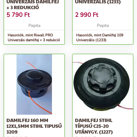
UNIVERZÁIS DAMILFEJ
UNIVERZÁLIS (1233)
+ 3 REDUKCIÓ
5 790
Ft
2 990
Ft
Pepita
Pepita
Hasonlók, mint Riwall PRO
Hasonlók, mint Damilfej 109
Univerzáis damilfej + 3 redukció
Univerzális (1233)
DAMILFEJ 160 MM
DAMILFEJ STIHL
12X1,5MM STIHL TIPUSÚ
TÍPUSÚ C25-20
3209
UTÁNYGY. (1227)