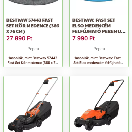
BESTWAY 57443 FAST
BESTWAY: FAST SET
SET KÖR MEDENCE (366
ELSO MEDENCÉM
X 76 CM)
FELFÚJHATÓ PEREMU
MEDENCE 152X38CM
27 890
Ft
7 990
Ft
Pepita
Pepita
Hasonlók, mint Bestway 57443
Hasonlók, mint Bestway: Fast
Fast Set Kör medence (366 x 76
Set Elso medencém felfújható
cm)
peremu medence 152x38cm