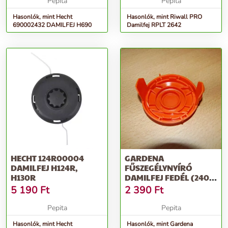
Pepita
Pepita
Hasonlók, mint Hecht
Hasonlók, mint Riwall PRO
690002432 DAMILFEJ H690
Damilfej RPLT 2642
HECHT 124R00004
GARDENA
DAMILFEJ H124R,
FŰSZEGÉLYNYÍRÓ
H130R
DAMILFEJ FEDÉL (2401,
2407)
5 190
Ft
2 390
Ft
Pepita
Pepita
Hasonlók, mint Hecht
Hasonlók, mint Gardena