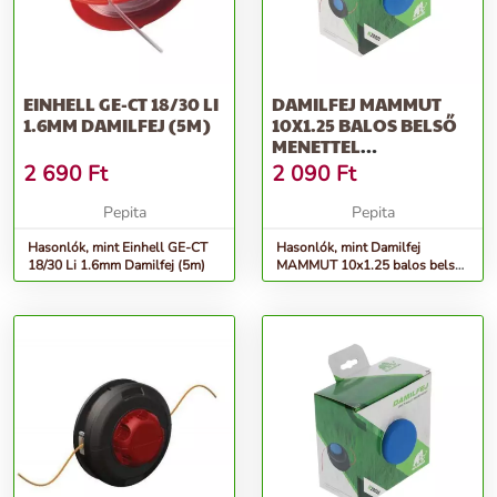
EINHELL GE-CT 18/30 LI
DAMILFEJ MAMMUT
1.6MM DAMILFEJ (5M)
10X1.25 BALOS BELSŐ
MENETTEL
HUSQVARNA T-25
2 690
Ft
2 090
Ft
TIPUS...
Pepita
Pepita
Hasonlók, mint Einhell GE-CT
Hasonlók, mint Damilfej
18/30 Li 1.6mm Damilfej (5m)
MAMMUT 10x1.25 balos belső
menettel husqvarna t-25 tipus...