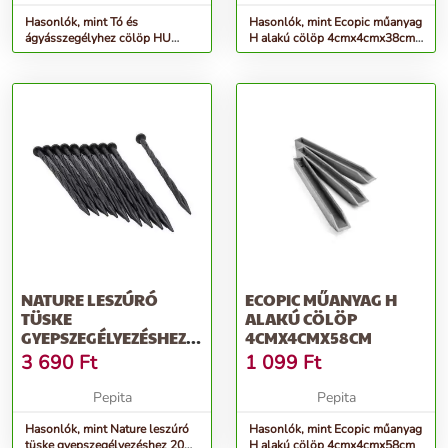
Hasonlók, mint Tó és
Hasonlók, mint Ecopic műanyag
ágyásszegélyhez cölöp HU
H alakú cölöp 4cmx4cmx38cm
35x25mm-37cm
BARNA
NATURE LESZÚRÓ
ECOPIC MŰANYAG H
TÜSKE
ALAKÚ CÖLÖP
GYEPSZEGÉLYEZÉSHEZ
4CMX4CMX58CM
20 CM X 8MM FEKETE
3 690
Ft
1 099
Ft
10DB/CSOM
Pepita
Pepita
Hasonlók, mint Nature leszúró
Hasonlók, mint Ecopic műanyag
tüske gyepszegélyezéshez 20
H alakú cölöp 4cmx4cmx58cm