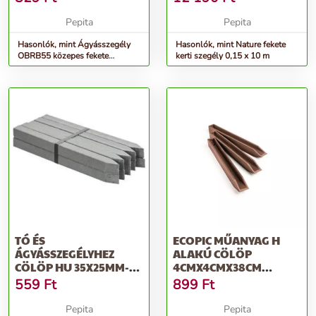
Pepita
Pepita
Hasonlók, mint Ágyásszegély
Hasonlók, mint Nature fekete
OBRB55 közepes fekete
kerti szegély 0,15 x 10 m
1025/75//55mm
TÓ ÉS
ECOPIC MŰANYAG H
ÁGYÁSSZEGÉLYHEZ
ALAKÚ CÖLÖP
CÖLÖP HU 35X25MM-
4CMX4CMX38CM
37CM
BARNA
559
Ft
899
Ft
Pepita
Pepita