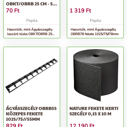
OBKT/OBRB 25 CM - 50
DB-OS CSOMAG
70
Ft
1 319
Ft
Pepita
Pepita
Hasonlók, mint Ágyásszegély
Hasonlók, mint Ágyásszegély
leszúró tüske OBKT/OBRB 25
OBRB78 fekete 1025/75//78mm
cm - 50 db-os csomag
ÁGYÁSSZEGÉLY OBRB55
NATURE FEKETE KERTI
KÖZEPES FEKETE
SZEGÉLY 0,15 X 10 M
1025/75//55MM
829
Ft
12 190
Ft