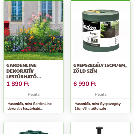
GARDENLINE
GYEPSZEGÉLY 15CM/6M,
DEKORATÍV
ZÖLD SZÍN
LESZÚRHATÓ
ÁGYÁSSZEGÉLY 4DB
1 890
Ft
6 990
Ft
2,4M - FEKETE
Pepita
Pepita
Hasonlók, mint GardenLine
Hasonlók, mint Gyepszegély
dekoratív leszúrható
15cm/6m, zöld szín
Ágyásszegély 4db 2,4m - fekete