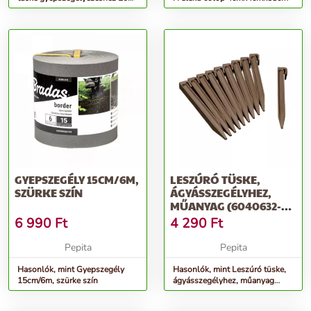
cm x 8mm fekete 10db/csom
GYEPSZEGÉLY 15CM/6M,
LESZÚRÓ TÜSKE,
SZÜRKE SZÍN
ÁGYÁSSZEGÉLYHEZ,
MŰANYAG (6040632-
HÖZ) 26,7X1,9X1,...
6 990
Ft
4 290
Ft
Pepita
Pepita
Hasonlók, mint Gyepszegély
Hasonlók, mint Leszúró tüske,
15cm/6m, szürke szín
ágyásszegélyhez, műanyag
(6040632-höz) 26,7x1,9x1,...