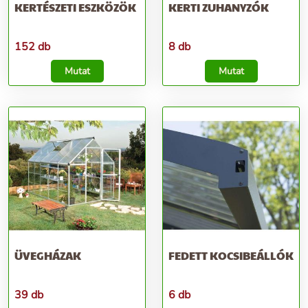
KERTÉSZETI ESZKÖZÖK
KERTI ZUHANYZÓK
152 db
8 db
Mutat
Mutat
ÜVEGHÁZAK
FEDETT KOCSIBEÁLLÓK
39 db
6 db