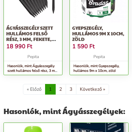
ÁGYÁSSZEGÉLY SZETT
GYEPSZEGÉLY,
HULLÁMOS FELSŐ
HULLÁMOS 9M X 10CM,
RÉSZ, 3 MM, FEKETE,
ZÖLD
13CMX12M +...
18 990
Ft
1 590
Ft
Pepita
Pepita
Hasonlók, mint Ágyásszegély
Hasonlók, mint Gyepszegély,
szett hullámos felső rész, 3 mm,
hullámos 9m x 10cm, zöld
fekete, 13cmx12m +...
« Előző
1
2
3
Következő »
Hasonlók, mint Ágyásszegélyek: