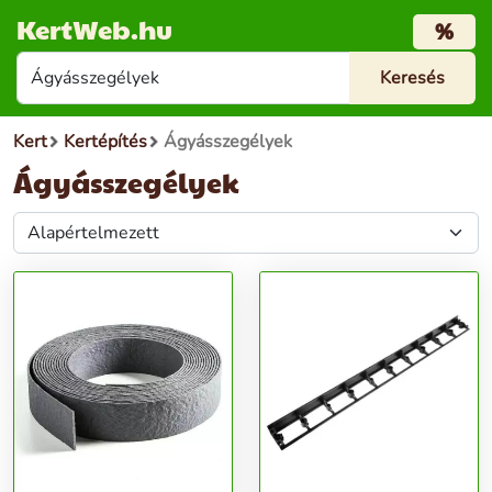
KertWeb.hu
%
Kert
Kertépítés
Ágyásszegélyek
Ágyásszegélyek