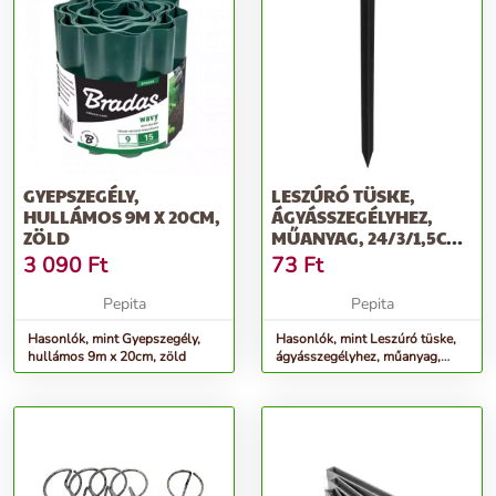
GYEPSZEGÉLY,
LESZÚRÓ TÜSKE,
HULLÁMOS 9M X 20CM,
ÁGYÁSSZEGÉLYHEZ,
ZÖLD
MŰANYAG, 24/3/1,5CM
50 DB/CSOMAG OBKT
3 090
Ft
73
Ft
Pepita
Pepita
Hasonlók, mint Gyepszegély,
Hasonlók, mint Leszúró tüske,
hullámos 9m x 20cm, zöld
ágyásszegélyhez, műanyag,
24/3/1,5cm 50 db/csomag OBKT