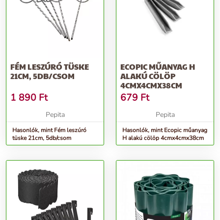
FÉM LESZÚRÓ TÜSKE
ECOPIC MŰANYAG H
21CM, 5DB/CSOM
ALAKÚ CÖLÖP
4CMX4CMX38CM
1 890
Ft
679
Ft
Pepita
Pepita
Hasonlók, mint Fém leszúró
Hasonlók, mint Ecopic műanyag
tüske 21cm, 5db/csom
H alakú cölöp 4cmx4cmx38cm