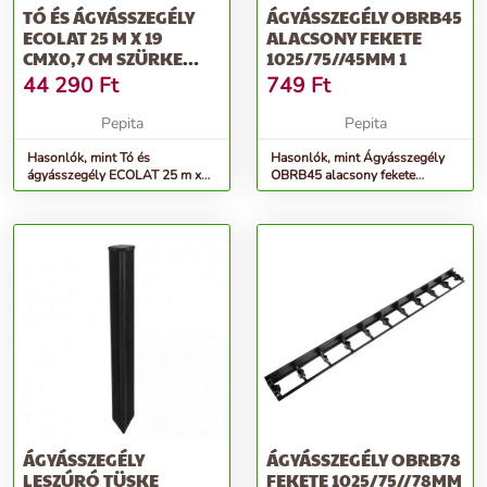
TÓ ÉS ÁGYÁSSZEGÉLY
ÁGYÁSSZEGÉLY OBRB45
ECOLAT 25 M X 19
ALACSONY FEKETE
CMX0,7 CM SZÜRKE
1025/75//45MM 1
/TÓPEREM
44 290
Ft
749
Ft
Pepita
Pepita
Hasonlók, mint Tó és
Hasonlók, mint Ágyásszegély
ágyásszegély ECOLAT 25 m x
OBRB45 alacsony fekete
19 cmx0,7 cm Szürke /tóperem
1025/75//45mm 1
ÁGYÁSSZEGÉLY
ÁGYÁSSZEGÉLY OBRB78
LESZÚRÓ TÜSKE
FEKETE 1025/75//78MM